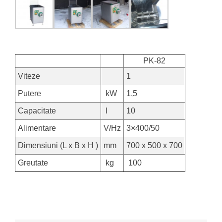
PK-82
Viteze
1
Putere
kW
1,5
Capacitate
l
10
Alimentare
V/Hz
3×400/50
Dimensiuni (L x B x H )
mm
700 x 500 x 700
Greutate
kg
100