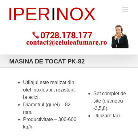
Skip
to
content
MASINA DE TOCAT PK-82
Utilajul este realizat din
otel inoxidabil, rezistent
Set complet de
la acizi.
site (diametru
Diametrul (gurei) – 82
-3,5,8).
mm.
Utilizare facil
Productivitate – 300-600
kg/h.